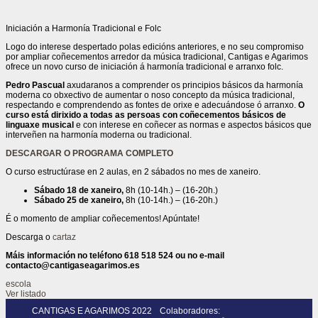
Iniciación a Harmonía Tradicional e Folc
Logo do interese despertado polas edicións anteriores, e no seu compromiso
por ampliar coñecementos arredor da música tradicional, Cantigas e Agarimos
ofrece un novo curso de iniciación á harmonía tradicional e arranxo folc.
Pedro Pascual
axudaranos a comprender os principios básicos da harmonía
moderna co obxectivo de aumentar o noso concepto da música tradicional,
respectando e comprendendo as fontes de orixe e adecuándose ó arranxo.
O
curso está dirixido a todas as persoas con coñecementos básicos de
linguaxe musical
e con interese en coñecer as normas e aspectos básicos que
interveñen na harmonía moderna ou tradicional.
DESCARGAR O PROGRAMA COMPLETO
O curso estructúrase en 2 aulas, en 2 sábados no mes de xaneiro.
Sábado 18 de xaneiro,
8h (10-14h.) – (16-20h.)
Sábado
25 de xaneiro,
8h (10-14h.) – (16-20h.)
É o momento de ampliar coñecementos! Apúntate!
Descarga o
cartaz
Máis información no teléfono 618 518 524 ou no e-mail
contacto@cantigaseagarimos.es
escola
Ver listado
CANTIGAS E AGARIMOS 2022
Colaboradores: