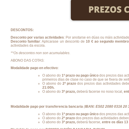
DESCONTOS:
Desconto por varias actividades
: Por anotarse en dúas ou máis actividad
Desconto familiar
: Aplicarase un desconto de
10 € ao segundo membro m
actividades da escola.
**Os descontos non son acumulables
.
ABONO DAS COTAS:
Modalidade pago en efectivo:
O abono do
1º prazo ou pago único
dos prezos das act
primeiros días de clase no caso de que se fixera de xeit
O abono do
2º prazo
dos prezos das actividades debe
21:00h.
O abono do
3º prazo,
deberá facerse no noso local,
ent
Modalidade pago por transferencia bancaria
(
IBAN: ES02
2080 0316 20
O abono do
1º prazo ou pago único
dos prezos das act
O abono do
2º prazo
dos prezos das actividades deber
O abono do
3º prazo,
deberá facerse,
entre os días 13