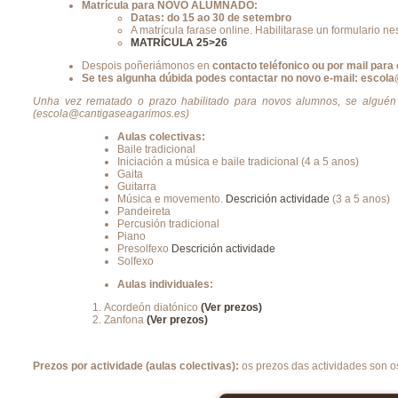
Matrícula para NOVO ALUMNADO:
Datas: do 15 ao 30 de setembro
A matrícula farase online. Habilitarase un formulario ne
MATRÍCULA 25>26
Despois poñeriámonos en
contacto teléfonico ou por mail para
Se tes algunha dúbida podes contactar no novo e-mail: escol
Unha vez rematado o prazo habilitado para novos alumnos, se alguén q
(escola@cantigaseagarimos.es)
Aulas colectivas:
Baile tradicional
Iniciación a música e baile tradicional (4 a 5 anos)
Gaita
Guitarra
Música e movemento.
Descrición actividade
(3 a 5 anos)
Pandeireta
Percusión tradicional
Piano
Presolfexo
Descrición actividade
Solfexo
Aulas individuales:
Acordeón diatónico
(Ver prezos)
Zanfona
(Ver prezos)
Prezos por actividade (aulas colectivas):
os prezos das actividades son 