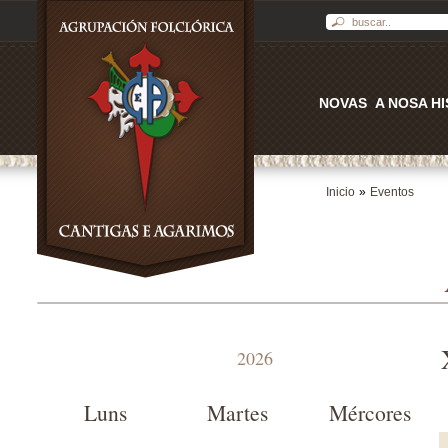
NOVAS
A NOSA H
Inicio
»
Eventos
2026
Luns
Martes
Mércores